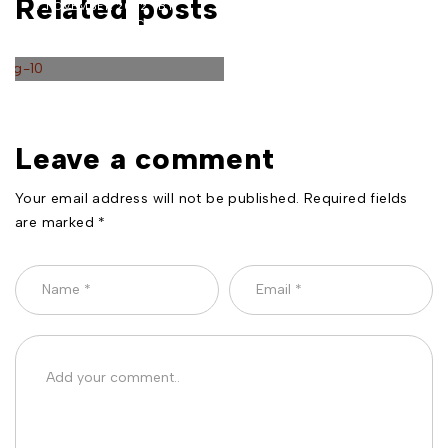
Related posts
7 NOVEMBER 2022
BY
JAINAJEWELLER.COM
IN
CHARMS
,
NECKLACES
15 Jewellery
Style Tips You
Need to Know
Leave a comment
Your email address will not be published. Required fields
are marked *